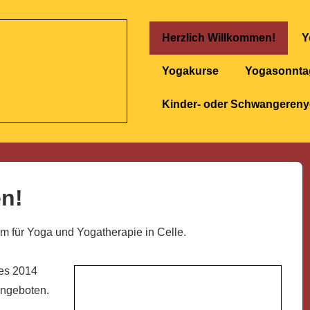
Hauptnavigation
Herzlich Willkommen!
Y
Yogakurse
Yogasonnta
Kinder- oder Schwangeren
n!
m für Yoga und Yogatherapie in Celle.
es 2014
angeboten.