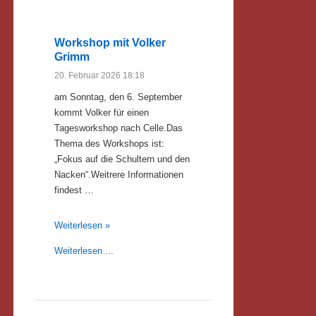
Workshop mit Volker
Grimm
20. Februar 2026 18:18
am Sonntag, den 6. September
kommt Volker für einen
Tagesworkshop nach Celle.Das
Thema des Workshops ist:
„Fokus auf die Schultern und den
Nacken“.Weitrere Informationen
findest …
Workshop mit Volker Grimm
Weiterlesen »
Weiterlesen ...